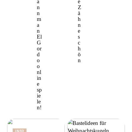
a
e
n
Z
n
ä
m
h
a
n
n
e
El
s
G
c
or
h
d
ö
o
n
o
nl
in
e
sp
ie
le
n!
INFO