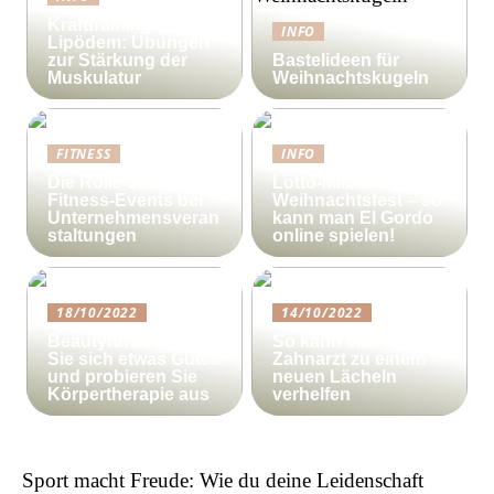
Krafttraining gegen
INFO
Lipödem: Übungen
zur Stärkung der
Bastelideen für
Muskulatur
Weihnachtskugeln
FITNESS
INFO
Die Rolle von
Lotto-Millionen zum
Fitness-Events bei
Weihnachtsfest – so
Unternehmensveran
kann man El Gordo
staltungen
online spielen!
18/10/2022
14/10/2022
Beautyforum.dk Tun
So kann ein
Sie sich etwas Gutes
Zahnarzt zu einem
und probieren Sie
neuen Lächeln
Körpertherapie aus
verhelfen
Sport macht Freude: Wie du deine Leidenschaft