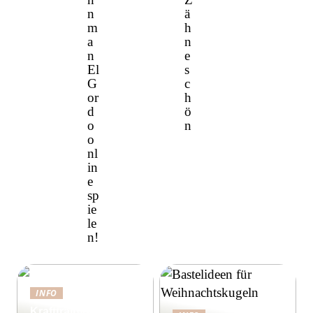
n
ä
m
h
a
n
n
e
El
s
G
c
or
h
d
ö
o
n
o
nl
in
e
sp
ie
le
n!
INFO
Krafttraining gegen