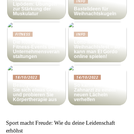
INFO
Lipödem: Übungen
zur Stärkung der
Bastelideen für
Muskulatur
Weihnachtskugeln
FITNESS
INFO
Die Rolle von
Lotto-Millionen zum
Fitness-Events bei
Weihnachtsfest – so
Unternehmensveran
kann man El Gordo
staltungen
online spielen!
18/10/2022
14/10/2022
Beautyforum.dk Tun
So kann ein
Sie sich etwas Gutes
Zahnarzt zu einem
und probieren Sie
neuen Lächeln
Körpertherapie aus
verhelfen
Sport macht Freude: Wie du deine Leidenschaft
erhöhst