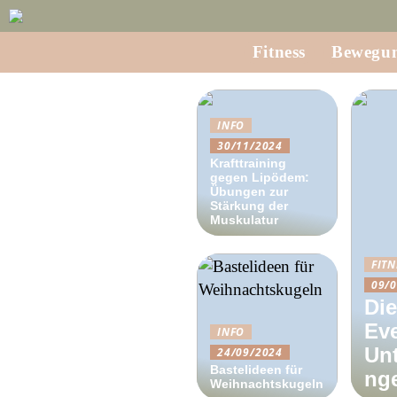
Fitness
Bewegu
INFO
30/11/2024
Krafttraining
gegen Lipödem:
Übungen zur
Stärkung der
Muskulatur
FITN
09/
Die
Eve
INFO
Un
24/09/2024
Bastelideen für
ng
Weihnachtskugeln