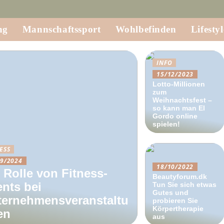
ng
Mannschaftssport
Wohlbefinden
Lifestyl
INFO
15/12/2023
Lotto-Millionen
zum
Weihnachtsfest –
so kann man El
Gordo online
spielen!
ESS
09/2024
18/10/2022
 Rolle von Fitness-
Beautyforum.dk
nts bei
Tun Sie sich etwas
Gutes und
ternehmensveranstaltu
probieren Sie
Körpertherapie
en
aus