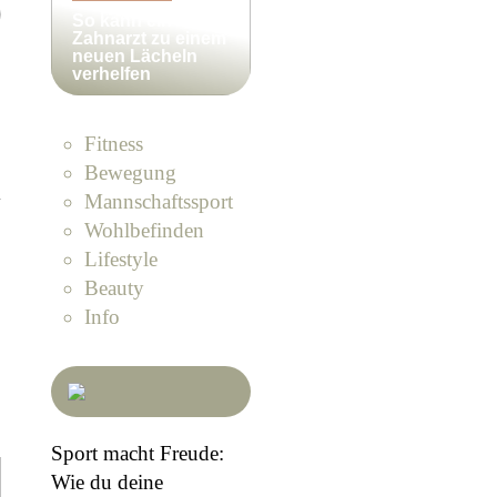
So kann ein
Zahnarzt zu einem
neuen Lächeln
verhelfen
Fitness
Bewegung
m
Mannschaftssport
Wohlbefinden
Lifestyle
Beauty
Info
Sport macht Freude:
Wie du deine