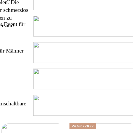
len. Die
r schmerzlos
ten zu
es Event für
ersand.
für Männer
mschaltbare
28/06/2022