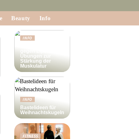
e
Beauty
Info
INFO
Krafttraining
gegen Lipödem:
Übungen zur
Stärkung der
Muskulatur
INFO
Bastelideen für
Weihnachtskugeln
FITNESS