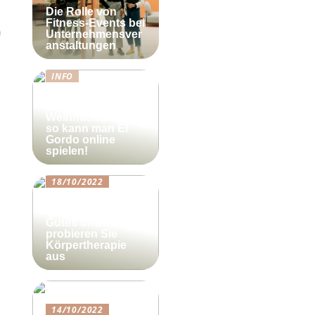
Die Rolle von
Fitness-Events bei
Unternehmensver
anstaltungen
INFO
Lotto-Millionen
zum
Weihnachtsfest –
so kann man El
Gordo online
spielen!
18/10/2022
Beautyforum.dk
Tun Sie sich etwas
Gutes und
probieren Sie
Körpertherapie
aus
14/10/2022