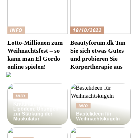
INFO
18/10/2022
Lotto-Millionen zum
Beautyforum.dk Tun
Weihnachtsfest – so
Sie sich etwas Gutes
kann man El Gordo
und probieren Sie
online spielen!
Körpertherapie aus
INFO
Krafttraining gegen
INFO
Lipödem: Übungen
zur Stärkung der
Bastelideen für
Muskulatur
Weihnachtskugeln