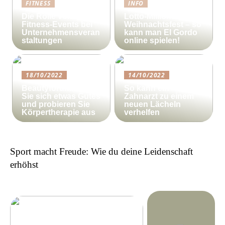
FITNESS
INFO
Die Rolle von
Lotto-Millionen zum
Fitness-Events bei
Weihnachtsfest – so
Unternehmensveran
kann man El Gordo
staltungen
online spielen!
18/10/2022
14/10/2022
Beautyforum.dk Tun
So kann ein
Sie sich etwas Gutes
Zahnarzt zu einem
und probieren Sie
neuen Lächeln
Körpertherapie aus
verhelfen
Sport macht Freude: Wie du deine Leidenschaft
erhöhst