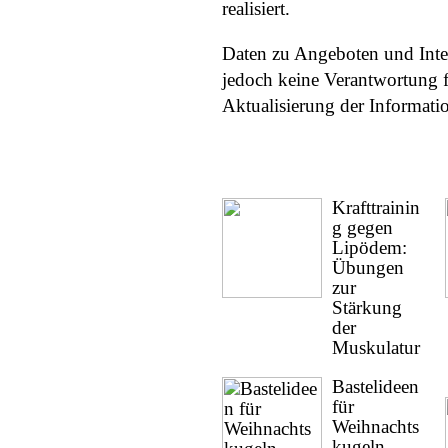
realisiert.
Daten zu Angeboten und Inter
jedoch keine Verantwortung f
Aktualisierung der Informat
Krafttrainin
g gegen
Lipödem:
Übungen
zur
Stärkung
der
Muskulatur
Bastelideen
für
Weihnachts
kugeln