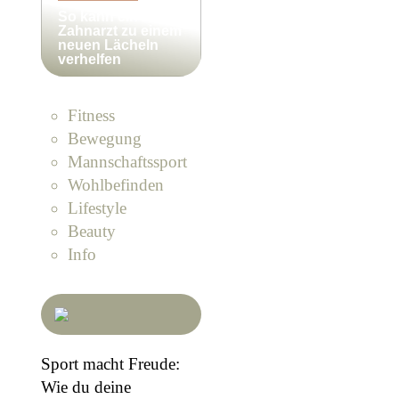
So kann ein
Zahnarzt zu einem
neuen Lächeln
verhelfen
Fitness
Bewegung
Mannschaftssport
Wohlbefinden
Lifestyle
Beauty
Info
Sport macht Freude:
Wie du deine