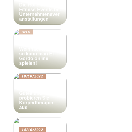
Die Rolle von
Fitness-Events bei
Unternehmensver
anstaltungen
INFO
Lotto-Millionen
zum
Weihnachtsfest –
so kann man El
Gordo online
spielen!
18/10/2022
Beautyforum.dk
Tun Sie sich etwas
Gutes und
probieren Sie
Körpertherapie
aus
14/10/2022