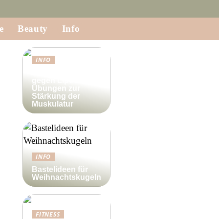
e
Beauty
Info
INFO
Krafttraining
gegen Lipödem:
Übungen zur
Stärkung der
Muskulatur
INFO
Bastelideen für
Weihnachtskugeln
FITNESS