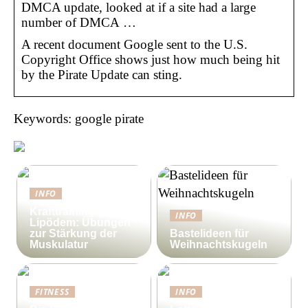
DMCA update, looked at if a site had a large
number of DMCA …
A recent document Google sent to the U.S.
Copyright Office shows just how much being hit
by the Pirate Update can sting.
Keywords: google pirate
INFO
Krafttraining gegen
INFO
Lipödem: Übungen
zur Stärkung der
Bastelideen für
Muskulatur
Weihnachtskugeln
FITNESS
INFO