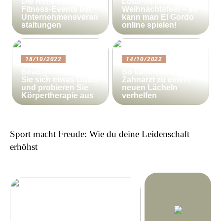
Die Rolle von
Lotto-Millionen zum
Fitness-Events bei
Weihnachtsfest – so
Unternehmensveran
kann man El Gordo
staltungen
online spielen!
18/10/2022
14/10/2022
Beautyforum.dk Tun
So kann ein
Sie sich etwas Gutes
Zahnarzt zu einem
und probieren Sie
neuen Lächeln
Körpertherapie aus
verhelfen
Sport macht Freude: Wie du deine Leidenschaft
erhöhst