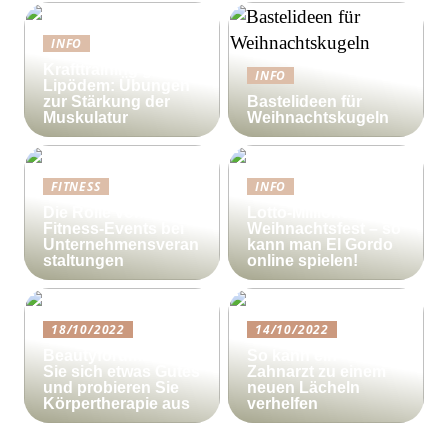
INFO
Krafttraining gegen
INFO
Lipödem: Übungen
zur Stärkung der
Bastelideen für
Muskulatur
Weihnachtskugeln
FITNESS
INFO
Die Rolle von
Lotto-Millionen zum
Fitness-Events bei
Weihnachtsfest – so
Unternehmensveran
kann man El Gordo
staltungen
online spielen!
18/10/2022
14/10/2022
Beautyforum.dk Tun
So kann ein
Sie sich etwas Gutes
Zahnarzt zu einem
und probieren Sie
neuen Lächeln
Körpertherapie aus
verhelfen