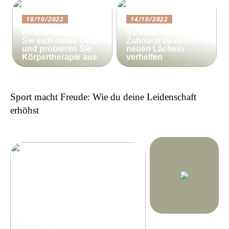
18/10/2022
14/10/2022
Beautyforum.dk Tun
So kann ein
Sie sich etwas Gutes
Zahnarzt zu einem
und probieren Sie
neuen Lächeln
Körpertherapie aus
verhelfen
Sport macht Freude: Wie du deine Leidenschaft
erhöhst