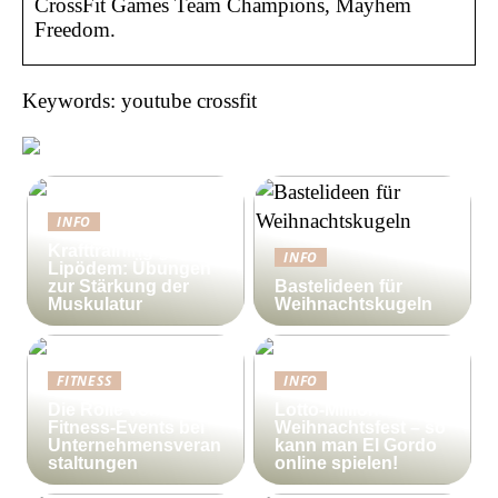
CrossFit Games Team Champions, Mayhem
Freedom.
Keywords: youtube crossfit
INFO
Krafttraining gegen
INFO
Lipödem: Übungen
zur Stärkung der
Bastelideen für
Muskulatur
Weihnachtskugeln
FITNESS
INFO
Die Rolle von
Lotto-Millionen zum
Fitness-Events bei
Weihnachtsfest – so
Unternehmensveran
kann man El Gordo
staltungen
online spielen!