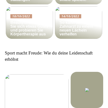
18/10/2022
14/10/2022
Beautyforum.dk Tun
So kann ein
Sie sich etwas Gutes
Zahnarzt zu einem
und probieren Sie
neuen Lächeln
Körpertherapie aus
verhelfen
Sport macht Freude: Wie du deine Leidenschaft
erhöhst