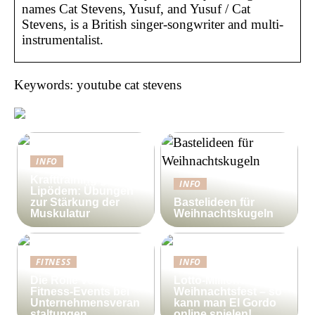
names Cat Stevens, Yusuf, and Yusuf / Cat
Stevens, is a British singer-songwriter and multi-
instrumentalist.
Keywords: youtube cat stevens
INFO
Krafttraining gegen
INFO
Lipödem: Übungen
zur Stärkung der
Bastelideen für
Muskulatur
Weihnachtskugeln
FITNESS
INFO
Die Rolle von
Lotto-Millionen zum
Fitness-Events bei
Weihnachtsfest – so
Unternehmensveran
kann man El Gordo
staltungen
online spielen!