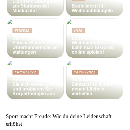
Lipödem: Übungen
zur Stärkung der
Bastelideen für
Muskulatur
Weihnachtskugeln
FITNESS
INFO
Die Rolle von
Lotto-Millionen zum
Fitness-Events bei
Weihnachtsfest – so
Unternehmensveran
kann man El Gordo
staltungen
online spielen!
18/10/2022
14/10/2022
Beautyforum.dk Tun
So kann ein
Sie sich etwas Gutes
Zahnarzt zu einem
und probieren Sie
neuen Lächeln
Körpertherapie aus
verhelfen
Sport macht Freude: Wie du deine Leidenschaft
erhöhst