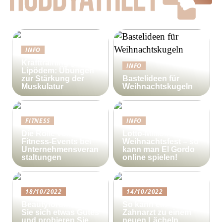
INFO
Krafttraining gegen
INFO
Lipödem: Übungen
zur Stärkung der
Bastelideen für
Muskulatur
Weihnachtskugeln
FITNESS
INFO
Die Rolle von
Lotto-Millionen zum
Fitness-Events bei
Weihnachtsfest – so
Unternehmensveran
kann man El Gordo
staltungen
online spielen!
18/10/2022
14/10/2022
Beautyforum.dk Tun
So kann ein
Sie sich etwas Gutes
Zahnarzt zu einem
und probieren Sie
neuen Lächeln