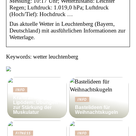
Messung: 10:17 Uhr; Wetterzustand: Leichter
Regen; Luftdruck: 1.019,0 hPa; Luftdruck
(Hoch/Tief): Hochdruck …
Das aktuelle Wetter in Leuchtenberg (Bayern,
Deutschland) mit ausführlichen Informationen zur
Wetterlage.
Keywords: wetter leuchtenberg
INFO
Krafttraining gegen
INFO
Lipödem: Übungen
zur Stärkung der
Bastelideen für
Muskulatur
Weihnachtskugeln
FITNESS
INFO