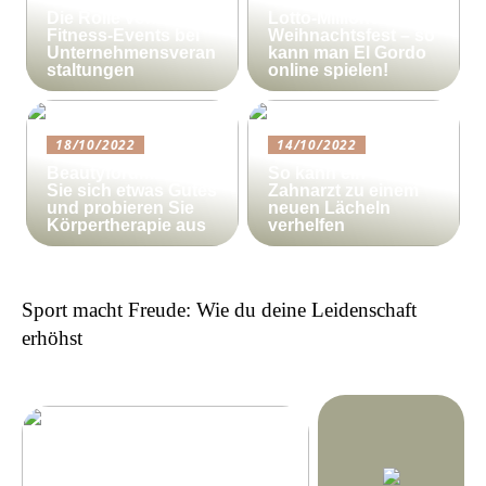
Die Rolle von
Lotto-Millionen zum
Fitness-Events bei
Weihnachtsfest – so
Unternehmensveran
kann man El Gordo
staltungen
online spielen!
18/10/2022
14/10/2022
Beautyforum.dk Tun
So kann ein
Sie sich etwas Gutes
Zahnarzt zu einem
und probieren Sie
neuen Lächeln
Körpertherapie aus
verhelfen
Sport macht Freude: Wie du deine Leidenschaft
erhöhst