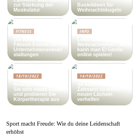
zur Stärkung der
Bastelideen für
Muskulatur
Weihnachtskugeln
FITNESS
INFO
Die Rolle von
Lotto-Millionen zum
Fitness-Events bei
Weihnachtsfest – so
Unternehmensveran
kann man El Gordo
staltungen
online spielen!
18/10/2022
14/10/2022
Beautyforum.dk Tun
So kann ein
Sie sich etwas Gutes
Zahnarzt zu einem
und probieren Sie
neuen Lächeln
Körpertherapie aus
verhelfen
Sport macht Freude: Wie du deine Leidenschaft
erhöhst