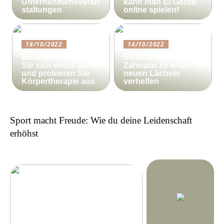
Unternehmensveran
kann man El Gordo
staltungen
online spielen!
18/10/2022
14/10/2022
Beautyforum.dk Tun
So kann ein
Sie sich etwas Gutes
Zahnarzt zu einem
und probieren Sie
neuen Lächeln
Körpertherapie aus
verhelfen
Sport macht Freude: Wie du deine Leidenschaft
erhöhst