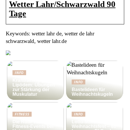
Wetter Lahr/Schwarzwald 90
Tage
Keywords: wetter lahr de, wetter de lahr
schwarzwald, wetter lahr.de
INFO
Krafttraining gegen
INFO
Lipödem: Übungen
zur Stärkung der
Bastelideen für
Muskulatur
Weihnachtskugeln
FITNESS
INFO
Die Rolle von
Lotto-Millionen zum
Fitness-Events bei
Weihnachtsfest – so