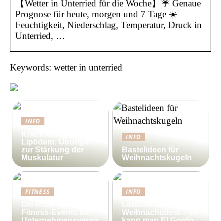
【Wetter in Unterried für die Woche】☔ Genaue
Prognose für heute, morgen und 7 Tage ☀️
Feuchtigkeit, Niederschlag, Temperatur, Druck in
Unterried, …
Keywords: wetter in unterried
INFO
Krafttraining gegen
INFO
Lipödem: Übungen
zur Stärkung der
Bastelideen für
Muskulatur
Weihnachtskugeln
FITNESS
INFO
Die Rolle von
Lotto-Millionen zum
Fitness-Events bei
Weihnachtsfest – so
Unternehmensveran
kann man El Gordo