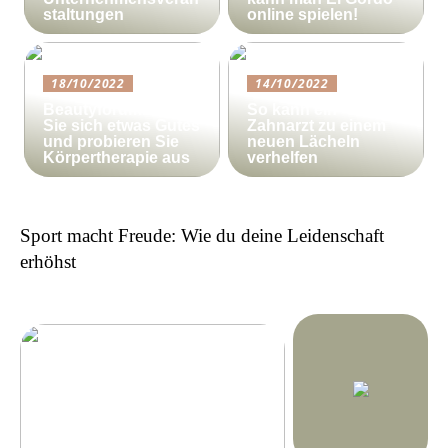
staltungen
online spielen!
18/10/2022
14/10/2022
Beautyforum.dk Tun
So kann ein
Sie sich etwas Gutes
Zahnarzt zu einem
und probieren Sie
neuen Lächeln
Körpertherapie aus
verhelfen
Sport macht Freude: Wie du deine Leidenschaft
erhöhst