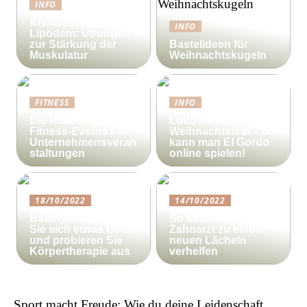
INFO
Krafttraining gegen
INFO
Lipödem: Übungen
zur Stärkung der
Bastelideen für
Muskulatur
Weihnachtskugeln
FITNESS
INFO
Die Rolle von
Lotto-Millionen zum
Fitness-Events bei
Weihnachtsfest – so
Unternehmensveran
kann man El Gordo
staltungen
online spielen!
18/10/2022
14/10/2022
Beautyforum.dk Tun
So kann ein
Sie sich etwas Gutes
Zahnarzt zu einem
und probieren Sie
neuen Lächeln
Körpertherapie aus
verhelfen
Sport macht Freude: Wie du deine Leidenschaft