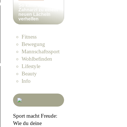
So kann ein
Zahnarzt zu einem
neuen Lächeln
verhelfen
Fitness
Bewegung
Mannschaftssport
Wohlbefinden
Lifestyle
Beauty
Info
Sport macht Freude:
Wie du deine