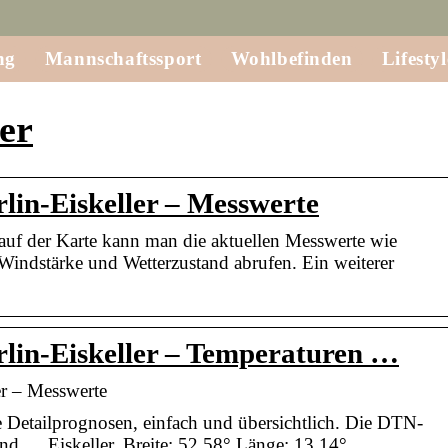
ng
Mannschaftssport
Wohlbefinden
Lifestyl
ler
rlin-Eiskeller – Messwerte
auf der Karte kann man die aktuellen Messwerte wie
Windstärke und Wetterzustand abrufen. Ein weiterer
rlin-Eiskeller – Temperaturen …
er – Messwerte
e Detailprognosen, einfach und übersichtlich. Die DTN-
nd … Eiskeller. Breite: 52.58° Länge: 13.14°