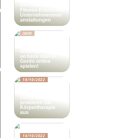
Die Rolle von
Fitness-Events bei
Unternehmensver
anstaltungen
INFO
Lotto-Millionen
zum
Weihnachtsfest –
so kann man El
Gordo online
spielen!
18/10/2022
Beautyforum.dk
Tun Sie sich etwas
Gutes und
probieren Sie
Körpertherapie
aus
14/10/2022