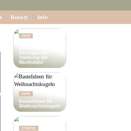
e
Beauty
Info
INFO
Krafttraining
gegen Lipödem:
Übungen zur
Stärkung der
Muskulatur
INFO
Bastelideen für
Weihnachtskugeln
FITNESS