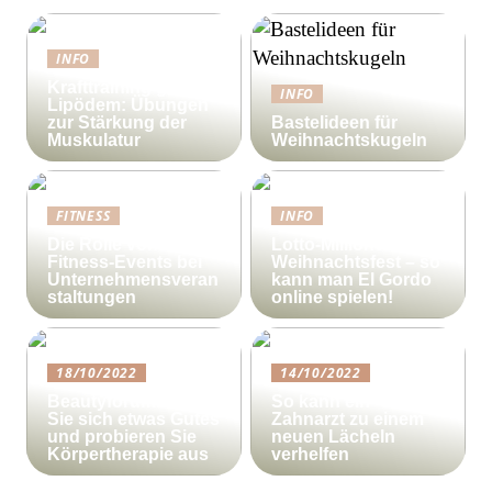
INFO
Krafttraining gegen
INFO
Lipödem: Übungen
zur Stärkung der
Bastelideen für
Muskulatur
Weihnachtskugeln
FITNESS
INFO
Die Rolle von
Lotto-Millionen zum
Fitness-Events bei
Weihnachtsfest – so
Unternehmensveran
kann man El Gordo
staltungen
online spielen!
18/10/2022
14/10/2022
Beautyforum.dk Tun
So kann ein
Sie sich etwas Gutes
Zahnarzt zu einem
und probieren Sie
neuen Lächeln
Körpertherapie aus
verhelfen