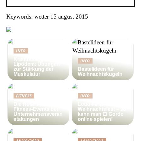
Keywords: wetter 15 august 2015
INFO
Krafttraining gegen
INFO
Lipödem: Übungen
zur Stärkung der
Bastelideen für
Muskulatur
Weihnachtskugeln
FITNESS
INFO
Die Rolle von
Lotto-Millionen zum
Fitness-Events bei
Weihnachtsfest – so
Unternehmensveran
kann man El Gordo
staltungen
online spielen!
18/10/2022
14/10/2022