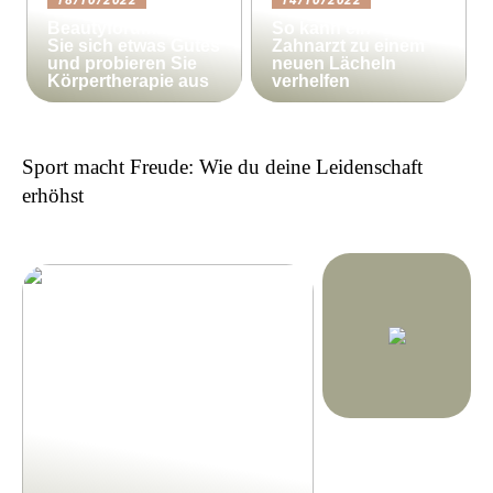
Beautyforum.dk Tun
So kann ein
Sie sich etwas Gutes
Zahnarzt zu einem
und probieren Sie
neuen Lächeln
Körpertherapie aus
verhelfen
Sport macht Freude: Wie du deine Leidenschaft
erhöhst