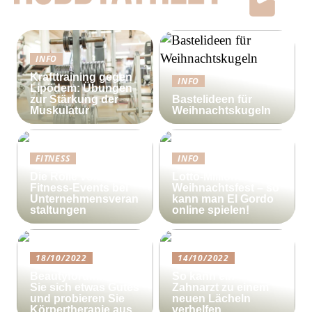
INFO
Krafttraining gegen
INFO
Lipödem: Übungen
zur Stärkung der
Bastelideen für
Muskulatur
Weihnachtskugeln
FITNESS
INFO
Die Rolle von
Lotto-Millionen zum
Fitness-Events bei
Weihnachtsfest – so
Unternehmensveran
kann man El Gordo
staltungen
online spielen!
18/10/2022
14/10/2022
Beautyforum.dk Tun
So kann ein
Sie sich etwas Gutes
Zahnarzt zu einem
und probieren Sie
neuen Lächeln
Körpertherapie aus
verhelfen