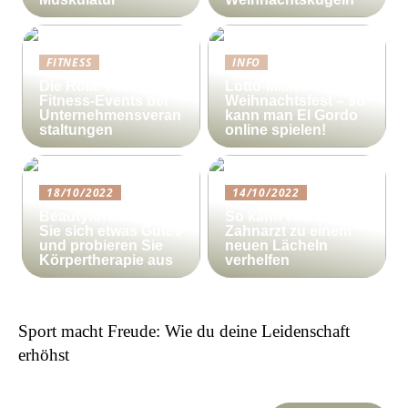
FITNESS
INFO
Die Rolle von
Lotto-Millionen zum
Fitness-Events bei
Weihnachtsfest – so
Unternehmensveran
kann man El Gordo
staltungen
online spielen!
18/10/2022
14/10/2022
Beautyforum.dk Tun
So kann ein
Sie sich etwas Gutes
Zahnarzt zu einem
und probieren Sie
neuen Lächeln
Körpertherapie aus
verhelfen
Sport macht Freude: Wie du deine Leidenschaft
erhöhst