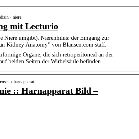
dizin › niere
ng mit Lecturio
e Niere umgibt). Nierenhilus: der Eingang zur
n Kidney Anatomy” von Blausen.com staff.
förmige Organe, die sich retroperitoneal an der
f beiden Seiten der Wirbelsäule befinden.
ensch › harnapparat
ie :: Harnapparat Bild –