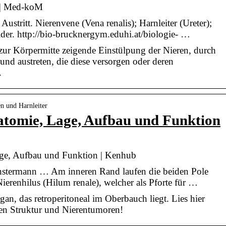
 || Med-koM
Austritt. Nierenvene (Vena renalis); Harnleiter (Ureter);
der. http://bio-brucknergym.eduhi.at/biologie- …
zur Körpermitte zeigende Einstülpung der Nieren, durch
 und austreten, die diese versorgen oder deren
.
n und Harnleiter
atomie, Lage, Aufbau und Funktion
age, Aufbau und Funktion | Kenhub
ünstermann … Am inneren Rand laufen die beiden Pole
erenhilus (Hilum renale), welcher als Pforte für …
rgan, das retroperitoneal im Oberbauch liegt. Lies hier
en Struktur und Nierentumoren!