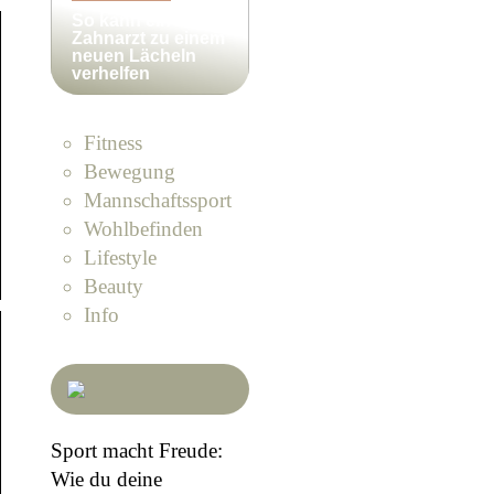
So kann ein
Zahnarzt zu einem
neuen Lächeln
verhelfen
Fitness
Bewegung
Mannschaftssport
Wohlbefinden
Lifestyle
Beauty
Info
Sport macht Freude:
Wie du deine