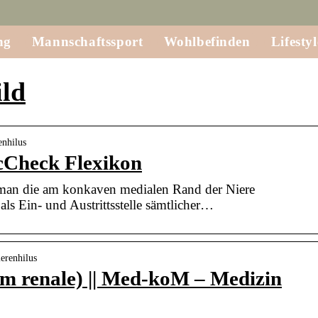
ng
Mannschaftssport
Wohlbefinden
Lifestyl
ild
enhilus
cCheck Flexikon
 man die am konkaven medialen Rand der Niere
als Ein- und Austrittsstelle sämtlicher…
erenhilus
um renale) || Med-koM – Medizin