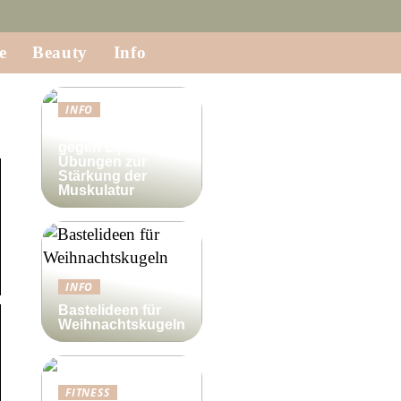
e
Beauty
Info
INFO
Krafttraining
gegen Lipödem:
Übungen zur
Stärkung der
Muskulatur
INFO
Bastelideen für
Weihnachtskugeln
FITNESS