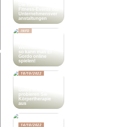
Die Rolle von
Fitness-Events bei
Unternehmensver
anstaltungen
INFO
Lotto-Millionen
zum
Weihnachtsfest –
so kann man El
Gordo online
spielen!
18/10/2022
Beautyforum.dk
Tun Sie sich etwas
Gutes und
probieren Sie
Körpertherapie
aus
14/10/2022