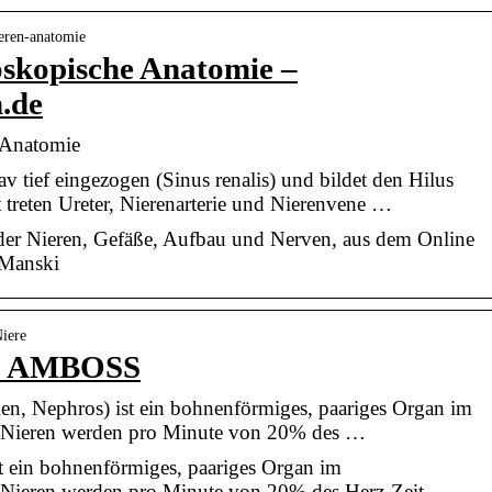
ieren-anatomie
oskopische Anatomie –
.de
 Anatomie
v tief eingezogen (Sinus renalis) und bildet den Hilus
t treten Ureter, Nierenarterie und Nierenvene …
er Nieren, Gefäße, Aufbau und Nerven, aus dem Online
 Manski
Niere
 @ AMBOSS
n, Nephros) ist ein bohnenförmiges, paariges Organ im
e Nieren werden pro Minute von 20% des …
st ein bohnenförmiges, paariges Organ im
 Nieren werden pro Minute von 20% des Herz-Zeit-