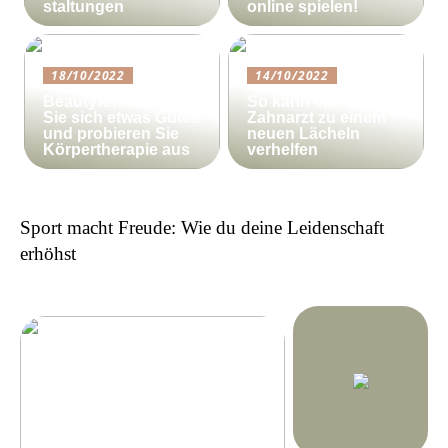
staltungen
online spielen!
18/10/2022
14/10/2022
Beautyforum.dk Tun
So kann ein
Sie sich etwas Gutes
Zahnarzt zu einem
und probieren Sie
neuen Lächeln
Körpertherapie aus
verhelfen
Sport macht Freude: Wie du deine Leidenschaft
erhöhst