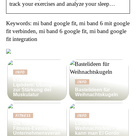
track your exercises and analyze your sleep…
Keywords: mi band google fit, mi band 6 mit google
fit verbinden, mi band 6 google fit, mi band google
fit integration
INFO
Krafttraining gegen
INFO
Lipödem: Übungen
zur Stärkung der
Bastelideen für
Muskulatur
Weihnachtskugeln
FITNESS
INFO
Die Rolle von
Lotto-Millionen zum
Fitness-Events bei
Weihnachtsfest – so
Unternehmensveran
kann man El Gordo