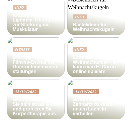
INFO
Krafttraining gegen
INFO
Lipödem: Übungen
zur Stärkung der
Bastelideen für
Muskulatur
Weihnachtskugeln
FITNESS
INFO
Die Rolle von
Lotto-Millionen zum
Fitness-Events bei
Weihnachtsfest – so
Unternehmensveran
kann man El Gordo
staltungen
online spielen!
18/10/2022
14/10/2022
Beautyforum.dk Tun
So kann ein
Sie sich etwas Gutes
Zahnarzt zu einem
und probieren Sie
neuen Lächeln
Körpertherapie aus
verhelfen