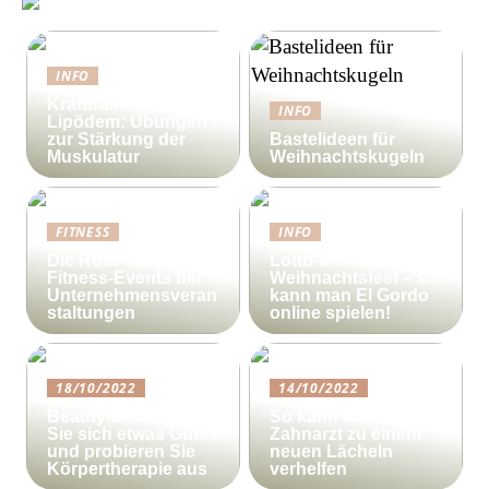
INFO
Krafttraining gegen
INFO
Lipödem: Übungen
zur Stärkung der
Bastelideen für
Muskulatur
Weihnachtskugeln
FITNESS
INFO
Die Rolle von
Lotto-Millionen zum
Fitness-Events bei
Weihnachtsfest – so
Unternehmensveran
kann man El Gordo
staltungen
online spielen!
18/10/2022
14/10/2022
Beautyforum.dk Tun
So kann ein
Sie sich etwas Gutes
Zahnarzt zu einem
und probieren Sie
neuen Lächeln
Körpertherapie aus
verhelfen