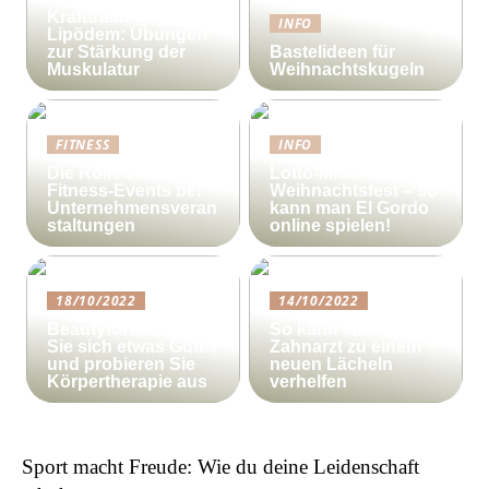
Krafttraining gegen
INFO
Lipödem: Übungen
zur Stärkung der
Bastelideen für
Muskulatur
Weihnachtskugeln
FITNESS
INFO
Die Rolle von
Lotto-Millionen zum
Fitness-Events bei
Weihnachtsfest – so
Unternehmensveran
kann man El Gordo
staltungen
online spielen!
18/10/2022
14/10/2022
Beautyforum.dk Tun
So kann ein
Sie sich etwas Gutes
Zahnarzt zu einem
und probieren Sie
neuen Lächeln
Körpertherapie aus
verhelfen
Sport macht Freude: Wie du deine Leidenschaft