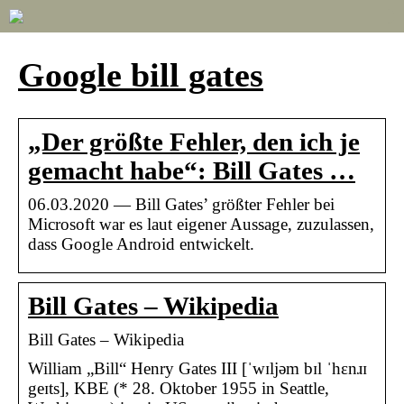
Google bill gates
„Der größte Fehler, den ich je
gemacht habe“: Bill Gates …
06.03.2020 — Bill Gates’ größter Fehler bei
Microsoft war es laut eigener Aussage, zuzulassen,
dass Google Android entwickelt.
Bill Gates – Wikipedia
Bill Gates – Wikipedia
William „Bill“ Henry Gates III [ˈwɪljəm bɪl ˈhɛnɹɪ
geɪts], KBE (* 28. Oktober 1955 in Seattle,