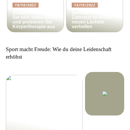
18/10/2022
14/10/2022
Beautyforum.dk Tun
So kann ein
Sie sich etwas Gutes
Zahnarzt zu einem
und probieren Sie
neuen Lächeln
Körpertherapie aus
verhelfen
Sport macht Freude: Wie du deine Leidenschaft
erhöhst