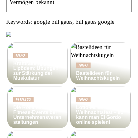
Vermögen bekannt
Keywords: google bill gates, bill gates google
INFO
Krafttraining gegen
INFO
Lipödem: Übungen
zur Stärkung der
Bastelideen für
Muskulatur
Weihnachtskugeln
FITNESS
INFO
Die Rolle von
Lotto-Millionen zum
Fitness-Events bei
Weihnachtsfest – so
Unternehmensveran
kann man El Gordo
staltungen
online spielen!