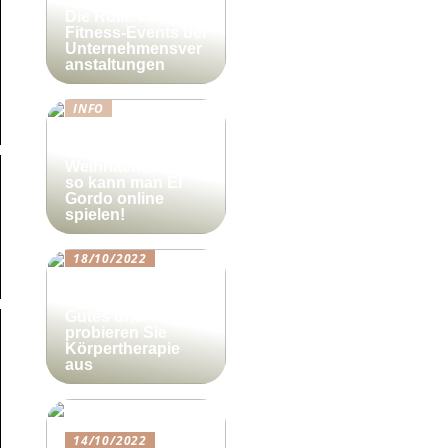
Die Rolle von
Fitness-Events bei
Unternehmensver
anstaltungen
INFO
Lotto-Millionen
zum
Weihnachtsfest –
so kann man El
Gordo online
spielen!
18/10/2022
Beautyforum.dk
Tun Sie sich etwas
Gutes und
probieren Sie
Körpertherapie
aus
14/10/2022