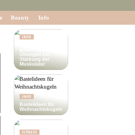
e
Beauty
Info
INFO
Krafttraining
gegen Lipödem:
Übungen zur
Stärkung der
Muskulatur
INFO
Bastelideen für
Weihnachtskugeln
FITNESS