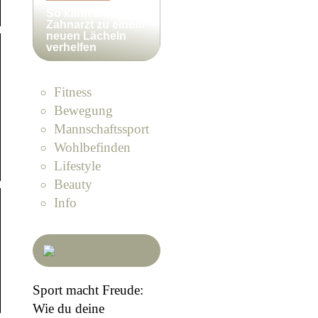
So kann ein
Zahnarzt zu einem
neuen Lächeln
verhelfen
Fitness
Bewegung
Mannschaftssport
Wohlbefinden
Lifestyle
Beauty
Info
Sport macht Freude:
Wie du deine