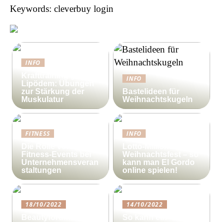
Keywords: cleverbuy login
INFO
Krafttraining gegen
INFO
Lipödem: Übungen
zur Stärkung der
Bastelideen für
Muskulatur
Weihnachtskugeln
FITNESS
INFO
Die Rolle von
Lotto-Millionen zum
Fitness-Events bei
Weihnachtsfest – so
Unternehmensveran
kann man El Gordo
staltungen
online spielen!
18/10/2022
14/10/2022
Beautyforum.dk Tun
So kann ein