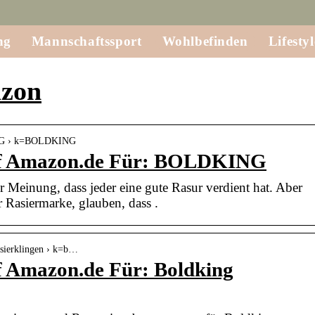
ng
Mannschaftssport
Wohlbefinden
Lifestyl
azon
ING › k=BOLDKING
uf Amazon.de Für: BOLDKING
r Meinung, dass jeder eine gute Rasur verdient hat. Aber
r Rasiermarke, glauben, dass .
asierklingen › k=b…
f Amazon.de Für: Boldking