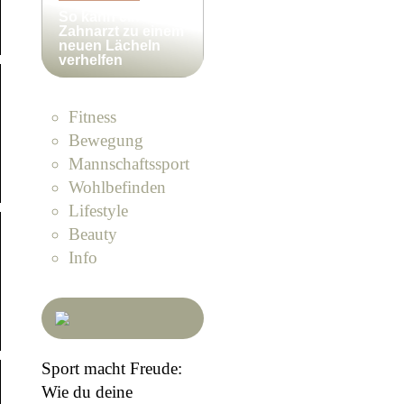
So kann ein
Zahnarzt zu einem
neuen Lächeln
verhelfen
Fitness
Bewegung
Mannschaftssport
Wohlbefinden
Lifestyle
Beauty
Info
Sport macht Freude:
Wie du deine