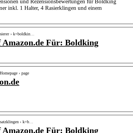
zensionen und Rezensionsbewertungen für Boldking
ner inkl. 1 Halter, 4 Rasierklingen und einem
asierer › k=boldkin…
f Amazon.de Für: Boldking
 Homepage › page
on.de
rsatzklingen › k=b…
f Amazon.de Für: Boldking