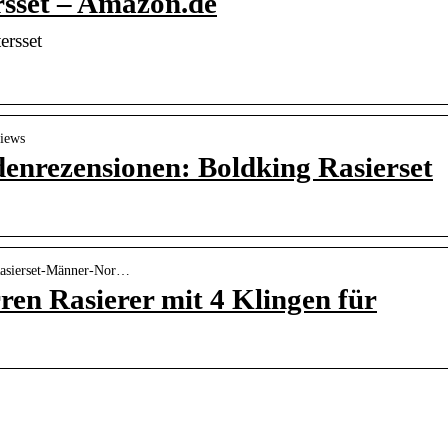
rsset – Amazon.de
ersset
views
nrezensionen: Boldking Rasierset
Rasierset-Männer-Nor…
 Rasierer mit 4 Klingen für