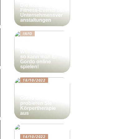
Die Rolle von
Fitness-Events bei
Unternehmensver
anstaltungen
INFO
Lotto-Millionen
zum
Weihnachtsfest –
so kann man El
Gordo online
spielen!
18/10/2022
Beautyforum.dk
Tun Sie sich etwas
Gutes und
probieren Sie
Körpertherapie
aus
14/10/2022