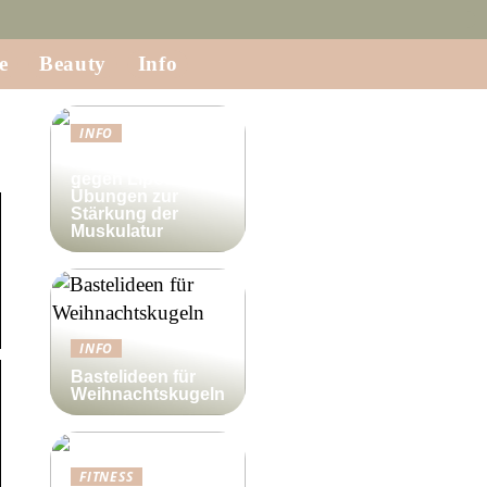
e
Beauty
Info
INFO
Krafttraining
gegen Lipödem:
Übungen zur
Stärkung der
Muskulatur
INFO
Bastelideen für
Weihnachtskugeln
FITNESS