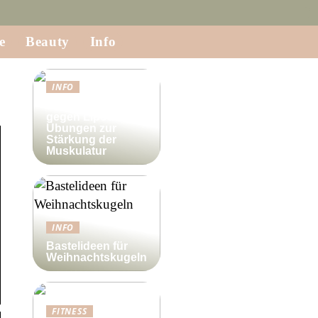
e
Beauty
Info
INFO
Krafttraining
gegen Lipödem:
Übungen zur
Stärkung der
Muskulatur
INFO
Bastelideen für
Weihnachtskugeln
FITNESS