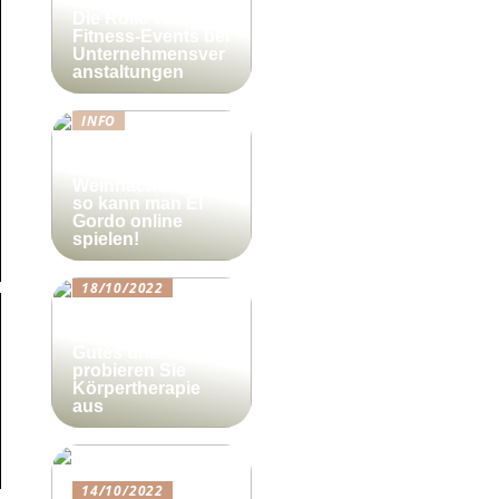
Die Rolle von
Fitness-Events bei
Unternehmensver
anstaltungen
INFO
Lotto-Millionen
zum
Weihnachtsfest –
so kann man El
Gordo online
spielen!
18/10/2022
Beautyforum.dk
Tun Sie sich etwas
Gutes und
probieren Sie
Körpertherapie
aus
14/10/2022