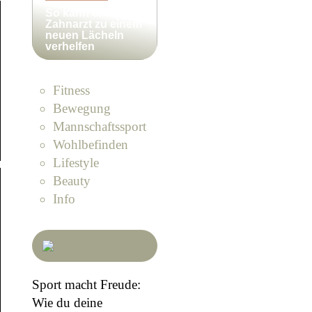
So kann ein
Zahnarzt zu einem
neuen Lächeln
verhelfen
Fitness
Bewegung
Mannschaftssport
Wohlbefinden
Lifestyle
Beauty
Info
Sport macht Freude:
Wie du deine