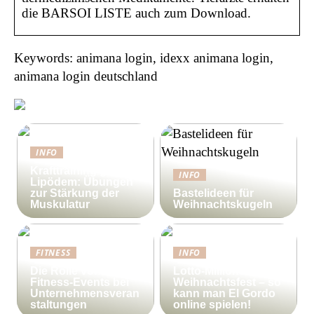
die BARSOI LISTE auch zum Download.
Keywords: animana login, idexx animana login,
animana login deutschland
INFO
Krafttraining gegen
INFO
Lipödem: Übungen
zur Stärkung der
Bastelideen für
Muskulatur
Weihnachtskugeln
FITNESS
INFO
Die Rolle von
Lotto-Millionen zum
Fitness-Events bei
Weihnachtsfest – so
Unternehmensveran
kann man El Gordo
staltungen
online spielen!