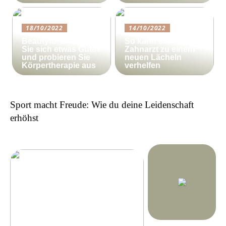
18/10/2022
14/10/2022
Beautyforum.dk Tun
So kann ein
Sie sich etwas Gutes
Zahnarzt zu einem
und probieren Sie
neuen Lächeln
Körpertherapie aus
verhelfen
Sport macht Freude: Wie du deine Leidenschaft
erhöhst