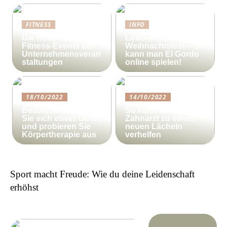
FITNESS
INFO
Die Rolle von
Lotto-Millionen zum
Fitness-Events bei
Weihnachtsfest – so
Unternehmensveran
kann man El Gordo
staltungen
online spielen!
18/10/2022
14/10/2022
Beautyforum.dk Tun
So kann ein
Sie sich etwas Gutes
Zahnarzt zu einem
und probieren Sie
neuen Lächeln
Körpertherapie aus
verhelfen
Sport macht Freude: Wie du deine Leidenschaft
erhöhst