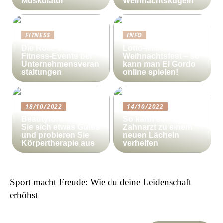
Muskulatur
Weihnachtskugeln
FITNESS
INFO
Die Rolle von
Lotto-Millionen zum
Fitness-Events bei
Weihnachtsfest – so
Unternehmensveran
kann man El Gordo
staltungen
online spielen!
18/10/2022
14/10/2022
Beautyforum.dk Tun
So kann ein
Sie sich etwas Gutes
Zahnarzt zu einem
und probieren Sie
neuen Lächeln
Körpertherapie aus
verhelfen
Sport macht Freude: Wie du deine Leidenschaft
erhöhst