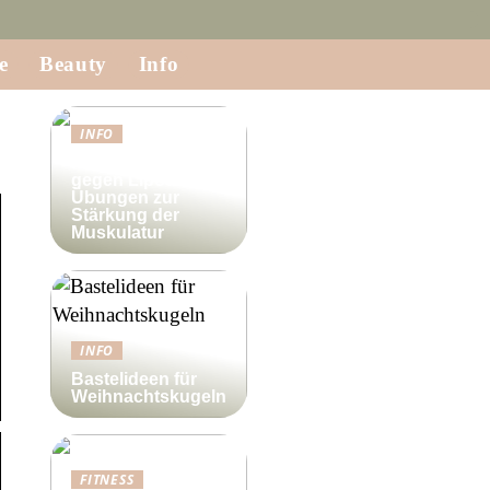
e
Beauty
Info
INFO
Krafttraining
gegen Lipödem:
Übungen zur
Stärkung der
Muskulatur
INFO
Bastelideen für
Weihnachtskugeln
FITNESS