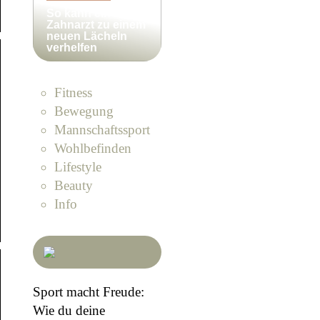
So kann ein
Zahnarzt zu einem
neuen Lächeln
verhelfen
Fitness
Bewegung
Mannschaftssport
Wohlbefinden
Lifestyle
Beauty
Info
Sport macht Freude:
Wie du deine