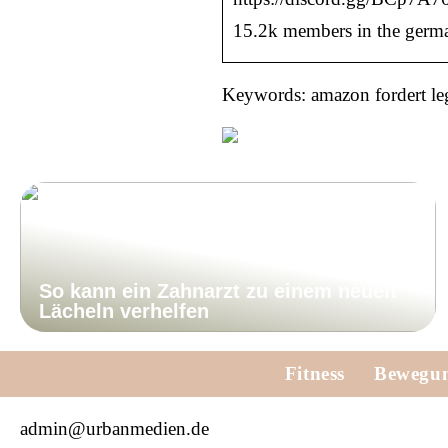
15.2k members in the germ
Keywords: amazon fordert leg
So kann ein Zahnarzt zu einem neuen
Lächeln verhelfen
Fitness
Bewegu
admin@urbanmedien.de