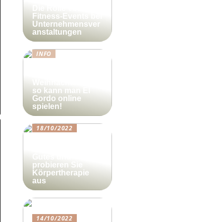
Die Rolle von
Fitness-Events bei
Unternehmensver
anstaltungen
INFO
Lotto-Millionen
zum
Weihnachtsfest –
so kann man El
Gordo online
spielen!
18/10/2022
Beautyforum.dk
Tun Sie sich etwas
Gutes und
probieren Sie
Körpertherapie
aus
14/10/2022