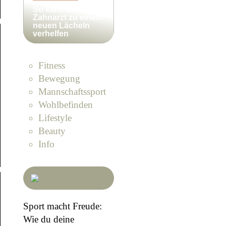
So kann ein
Zahnarzt zu einem
neuen Lächeln
verhelfen
Fitness
Bewegung
Mannschaftssport
Wohlbefinden
Lifestyle
Beauty
Info
Sport macht Freude:
Wie du deine