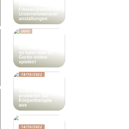
Die Rolle von
Fitness-Events bei
Unternehmensver
anstaltungen
INFO
Lotto-Millionen
zum
Weihnachtsfest –
so kann man El
Gordo online
spielen!
18/10/2022
Beautyforum.dk
Tun Sie sich etwas
Gutes und
probieren Sie
Körpertherapie
aus
14/10/2022