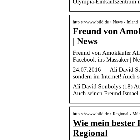
Olympia-Einkaufszentrum ne
http s://www.bild.de › News › Inland
Freund von Amokl
| News
Freund von Amokläufer Ali D
Facebook ins Massaker | N
24.07.2016 — Ali David Sonb
sondern im Internet! Auch s
Ali David Sonbolys (18) Atte
Auch seinen Freund Ismael B
http s://www.bild.de › Regional › Mü
Wie mein bester
Regional