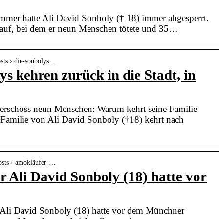
mmer hatte Ali David Sonboly († 18) immer abgesperrt.
lauf, bei dem er neun Menschen tötete und 35…
osts › die-sonbolys…
ys kehren zurück in die Stadt, in
rschoss neun Menschen: Warum kehrt seine Familie
Familie von Ali David Sonboly (†18) kehrt nach
posts › amokläufer-…
r Ali David Sonboly (18) hatte vor
li David Sonboly (18) hatte vor dem Münchner