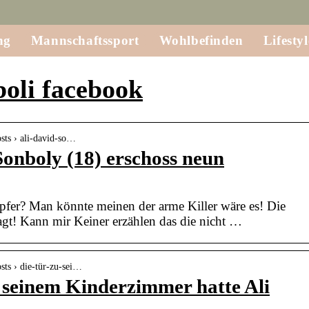
ng
Mannschaftssport
Wohlbefinden
Lifestyl
boli facebook
sts › ali-david-so…
Sonboly (18) erschoss neun
 Opfer? Man könnte meinen der arme Killer wäre es! Die
agt! Kann mir Keiner erzählen das die nicht …
sts › die-tür-zu-sei…
u seinem Kinderzimmer hatte Ali