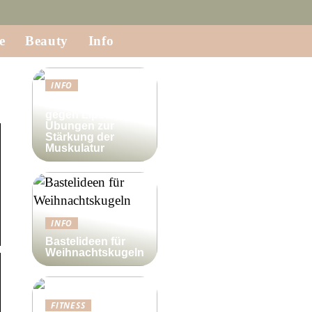
e
Beauty
Info
INFO
Krafttraining
gegen Lipödem:
Übungen zur
Stärkung der
Muskulatur
INFO
Bastelideen für
Weihnachtskugeln
FITNESS