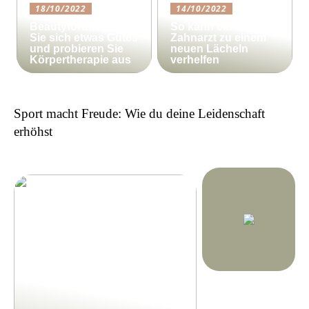
18/10/2022
14/10/2022
Beautyforum.dk Tun
So kann ein
Sie sich etwas Gutes
Zahnarzt zu einem
und probieren Sie
neuen Lächeln
Körpertherapie aus
verhelfen
Sport macht Freude: Wie du deine Leidenschaft
erhöhst