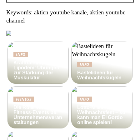
Keywords: aktien youtube kanäle, aktien youtube
channel
INFO
Krafttraining gegen
INFO
Lipödem: Übungen
zur Stärkung der
Bastelideen für
Muskulatur
Weihnachtskugeln
FITNESS
INFO
Die Rolle von
Lotto-Millionen zum
Fitness-Events bei
Weihnachtsfest – so
Unternehmensveran
kann man El Gordo
staltungen
online spielen!