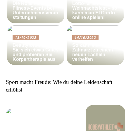
Die Rolle von
Lotto-Millionen zum
Fitness-Events bei
Weihnachtsfest – so
Unternehmensveran
kann man El Gordo
staltungen
online spielen!
18/10/2022
14/10/2022
Beautyforum.dk Tun
So kann ein
Sie sich etwas Gutes
Zahnarzt zu einem
und probieren Sie
neuen Lächeln
Körpertherapie aus
verhelfen
Sport macht Freude: Wie du deine Leidenschaft
erhöhst