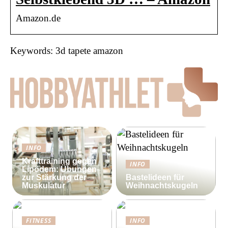
Amazon.de
Keywords: 3d tapete amazon
INFO
Krafttraining gegen
INFO
Lipödem: Übungen
zur Stärkung der
Bastelideen für
Muskulatur
Weihnachtskugeln
FITNESS
INFO